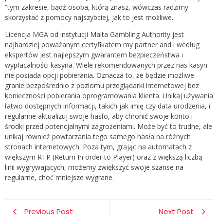
“tym zakresie, bądź osoba, którą znasz, wówczas radzimy
skorzystać z pomocy najszybciej, jak to jest możliwe.
Licencja MGA od instytucji Malta Gambling Authority jest
najbardziej poważanym certyfikatem my partner and i według
ekspertów jest najlepszym gwarantem bezpieczeństwa i
wypłacalności kasyna. Wiele rekomendowanych przez nas kasyn
nie posiada opcji pobierania. Oznacza to, że będzie możliwe
granie bezpośrednio z poziomu przeglądarki internetowej bez
konieczności pobierania oprogramowania klienta. Unikaj używania
łatwo dostępnych informacji, takich jak imię czy data urodzenia, i
regularnie aktualizuj swoje hasło, aby chronić swoje konto i
środki przed potencjalnymi zagrożeniami. Może być to trudne, ale
unikaj również powtarzania tego samego hasła na różnych
stronach internetowych. Poza tym, grając na automatach z
większym RTP (Return In order to Player) oraz z większą liczbą
linii wygrywających, możemy zwiększyć swoje szanse na
regularne, choć mniejsze wygrane.
Previous Post
Next Post