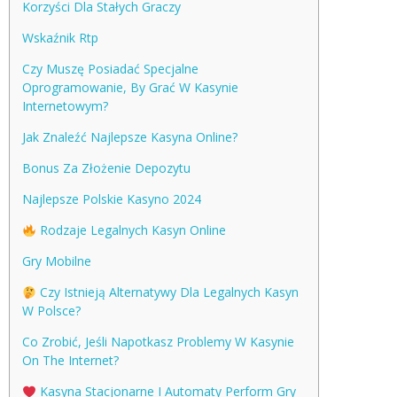
Korzyści Dla Stałych Graczy
Wskaźnik Rtp
Czy Muszę Posiadać Specjalne
Oprogramowanie, By Grać W Kasynie
Internetowym?
Jak Znaleźć Najlepsze Kasyna Online?
Bonus Za Złożenie Depozytu
Najlepsze Polskie Kasyno 2024
Rodzaje Legalnych Kasyn Online
Gry Mobilne
Czy Istnieją Alternatywy Dla Legalnych Kasyn
W Polsce?
Co Zrobić, Jeśli Napotkasz Problemy W Kasynie
On The Internet?
Kasyna Stacjonarne I Automaty Perform Gry