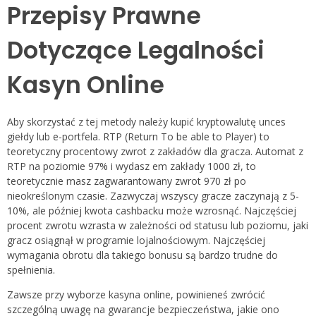
Przepisy Prawne
Dotyczące Legalności
Kasyn Online
Aby skorzystać z tej metody należy kupić kryptowalutę unces
giełdy lub e-portfela. RTP (Return To be able to Player) to
teoretyczny procentowy zwrot z zakładów dla gracza. Automat z
RTP na poziomie 97% i wydasz em zakłady 1000 zł, to
teoretycznie masz zagwarantowany zwrot 970 zł po
nieokreślonym czasie. Zazwyczaj wszyscy gracze zaczynają z 5-
10%, ale później kwota cashbacku może wzrosnąć. Najczęściej
procent zwrotu wzrasta w zależności od statusu lub poziomu, jaki
gracz osiągnął w programie lojalnościowym. Najczęściej
wymagania obrotu dla takiego bonusu są bardzo trudne do
spełnienia.
Zawsze przy wyborze kasyna online, powinieneś zwrócić
szczególną uwagę na gwarancje bezpieczeństwa, jakie ono