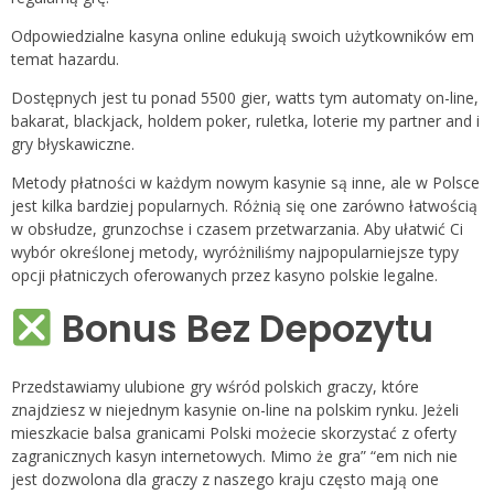
Odpowiedzialne kasyna online edukują swoich użytkowników em
temat hazardu.
Dostępnych jest tu ponad 5500 gier, watts tym automaty on-line,
bakarat, blackjack, holdem poker, ruletka, loterie my partner and i
gry błyskawiczne.
Metody płatności w każdym nowym kasynie są inne, ale w Polsce
jest kilka bardziej popularnych. Różnią się one zarówno łatwością
w obsłudze, grunzochse i czasem przetwarzania. Aby ułatwić Ci
wybór określonej metody, wyróżniliśmy najpopularniejsze typy
opcji płatniczych oferowanych przez kasyno polskie legalne.
Bonus Bez Depozytu
Przedstawiamy ulubione gry wśród polskich graczy, które
znajdziesz w niejednym kasynie on-line na polskim rynku. Jeżeli
mieszkacie balsa granicami Polski możecie skorzystać z oferty
zagranicznych kasyn internetowych. Mimo że gra” “em nich nie
jest dozwolona dla graczy z naszego kraju często mają one