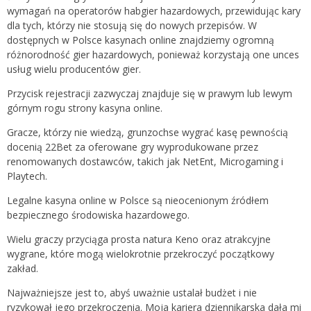
wymagań na operatorów habgier hazardowych, przewidując kary
dla tych, którzy nie stosują się do nowych przepisów. W
dostępnych w Polsce kasynach online znajdziemy ogromną
różnorodność gier hazardowych, ponieważ korzystają one unces
usług wielu producentów gier.
Przycisk rejestracji zazwyczaj znajduje się w prawym lub lewym
górnym rogu strony kasyna online.
Gracze, którzy nie wiedzą, grunzochse wygrać kasę pewnością
docenią 22Bet za oferowane gry wyprodukowane przez
renomowanych dostawców, takich jak NetEnt, Microgaming i
Playtech.
Legalne kasyna online w Polsce są nieocenionym źródłem
bezpiecznego środowiska hazardowego.
Wielu graczy przyciąga prosta natura Keno oraz atrakcyjne
wygrane, które mogą wielokrotnie przekroczyć początkowy
zakład.
Najważniejsze jest to, abyś uważnie ustalał budżet i nie
ryzykował jego przekroczenia. Moja kariera dziennikarska dała mi