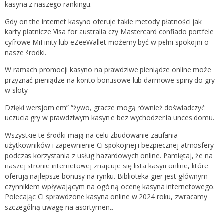
kasyna z naszego rankingu.
Gdy on the internet kasyno oferuje takie metody płatności jak
karty płatnicze Visa for australia czy Mastercard confiado portfele
cyfrowe MiFinity lub eZeeWallet możemy być w pełni spokojni o
nasze środki.
W ramach promocji kasyno na prawdziwe pieniądze online może
przyznać pieniądze na konto bonusowe lub darmowe spiny do gry
w sloty.
Dzięki wersjom em” “żywo, gracze mogą również doświadczyć
uczucia gry w prawdziwym kasynie bez wychodzenia unces domu.
Wszystkie te środki mają na celu zbudowanie zaufania
użytkowników i zapewnienie Ci spokojnej i bezpiecznej atmosfery
podczas korzystania z usług hazardowych online. Pamiętaj, że na
naszej stronie internetowej znajduje się lista kasyn online, które
oferują najlepsze bonusy na rynku. Biblioteka gier jest głównym
czynnikiem wpływającym na ogólną ocenę kasyna internetowego.
Polecając Ci sprawdzone kasyna online w 2024 roku, zwracamy
szczególną uwagę na asortyment.