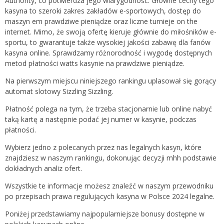
Authority, co potwierdza jego wiarygodność. Główne cechy tego
kasyna to szeroki zakres zakładów e-sportowych, dostęp do
maszyn em prawdziwe pieniądze oraz liczne turnieje on the
internet. Mimo, że swoją ofertę kieruje głównie do miłośników e-
sportu, to gwarantuje także wysokiej jakości zabawę dla fanów
kasyna online. Sprawdzamy różnorodność i wygodę dostępnych
metod płatności watts kasynie na prawdziwe pieniądze.
Na pierwszym miejscu niniejszego rankingu uplasował się gorący
automat slotowy Sizzling Sizzling.
Płatność polega na tym, że trzeba stacjonarnie lub online nabyć
taką kartę a następnie podać jej numer w kasynie, podczas
płatności.
Wybierz jedno z polecanych przez nas legalnych kasyn, które
znajdziesz w naszym rankingu, dokonując decyzji mhh podstawie
dokładnych analiz ofert.
Wszystkie te informacje możesz znaleźć w naszym przewodniku
po przepisach prawa regulujących kasyna w Polsce 2024 legalne.
Poniżej przedstawiamy najpopularniejsze bonusy dostępne w