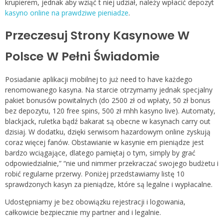
krupierem, jednak aby wziąć t niej udział, należy wpłacić depozyt
kasyno online na prawdziwe pieniadze
.
Przeczesuj Strony Kasynowe W
Polsce W Pełni Świadomie
Posiadanie aplikacji mobilnej to już need to have każdego
renomowanego kasyna. Na starcie otrzymamy jednak specjalny
pakiet bonusów powitalnych (do 2500 zł od wpłaty, 50 zł bonus
bez depozytu, 120 free spins, 500 zł mhh kasyno live). Automaty,
blackjack, ruletka bądź bakarat są obecne w kasynach carry out
dzisiaj. W dodatku, dzięki serwisom hazardowym online zyskują
coraz więcej fanów. Obstawianie w kasynie em pieniądze jest
bardzo wciągające, dlatego pamiętaj o tym, simply by grać
odpowiedzialnie,” “nie und nimmer przekraczać swojego budżetu i
robić regularne przerwy. Poniżej przedstawiamy listę 10
sprawdzonych kasyn za pieniądze, które są legalne i wypłacalne.
Udostępniamy je bez obowiązku rejestracji i logowania,
całkowicie bezpiecznie my partner and i legalnie.