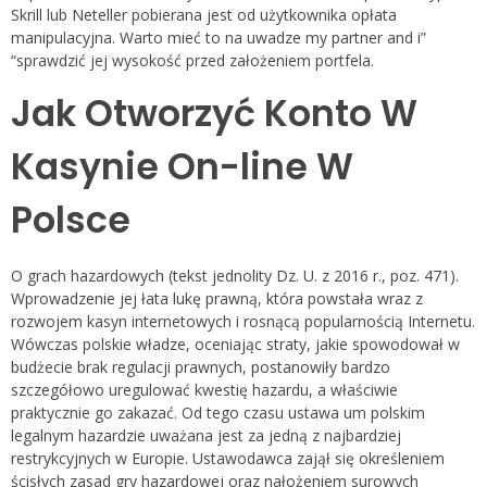
Skrill lub Neteller pobierana jest od użytkownika opłata
manipulacyjna. Warto mieć to na uwadze my partner and i”
“sprawdzić jej wysokość przed założeniem portfela.
Jak Otworzyć Konto W
Kasynie On-line W
Polsce
O grach hazardowych (tekst jednolity Dz. U. z 2016 r., poz. 471).
Wprowadzenie jej łata lukę prawną, która powstała wraz z
rozwojem kasyn internetowych i rosnącą popularnością Internetu.
Wówczas polskie władze, oceniając straty, jakie spowodował w
budżecie brak regulacji prawnych, postanowiły bardzo
szczegółowo uregulować kwestię hazardu, a właściwie
praktycznie go zakazać. Od tego czasu ustawa um polskim
legalnym hazardzie uważana jest za jedną z najbardziej
restrykcyjnych w Europie. Ustawodawca zajął się określeniem
ścisłych zasad gry hazardowej oraz nałożeniem surowych