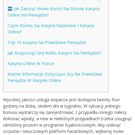
Jak Założyć Nowe Konto Na Stronie Kasyna
Online Na Pieniądze?
Czym Różnią Się Kasyna Naziemne I Kasyna
Online?
Top 10 Kasyna Na Prawdziwe Pieniądze
Jak Rozpocząć Grę Watts Kasyno Na Pieniądze?
Kasyna Online W Polsce
Ważne Informacje Dotyczące Gry Na Prawdziwe
Pieniądze W Kasynie Online
Wysokiej jakości usługa wsparcia jest dostępna twenty-four
godziny na dobę, siedem dni w tygodniu. W sytuacji jednego
bonusu wystarczy się zarejestrować, t przypadku innego należy
dokonać wpłaty, a new w niektórych przypadkach trzeba osiągnąć
określony poziom w programie lojalnościowym. Aby uniknąć
oszustw i nieuczciwych platform hazardowych, wybieraj nowe