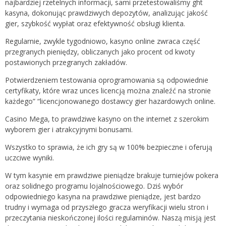
najbardziej rzetelnych informacji, sami przetestowaliśmy ght
kasyna, dokonując prawdziwych depozytów, analizując jakość
gier, szybkość wypłat oraz efektywność obsługi klienta.
Regularnie, zwykle tygodniowo, kasyno online zwraca część
przegranych pieniędzy, obliczanych jako procent od kwoty
postawionych przegranych zakładów.
Potwierdzeniem testowania oprogramowania są odpowiednie
certyfikaty, które wraz unces licencją można znaleźć na stronie
każdego” “licencjonowanego dostawcy gier hazardowych online.
Casino Mega, to prawdziwe kasyno on the internet z szerokim
wyborem gier i atrakcyjnymi bonusami.
Wszystko to sprawia, że ich gry są w 100% bezpieczne i oferują
uczciwe wyniki.
W tym kasynie em prawdziwe pieniądze brakuje turniejów pokera
oraz solidnego programu lojalnościowego. Dziś wybór
odpowiedniego kasyna na prawdziwe pieniądze, jest bardzo
trudny i wymaga od przyszłego gracza weryfikacji wielu stron i
przeczytania nieskończonej ilości regulaminów. Naszą misją jest