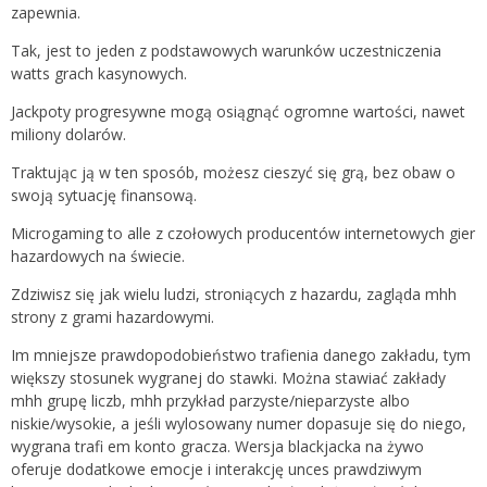
zapewnia.
Tak, jest to jeden z podstawowych warunków uczestniczenia
watts grach kasynowych.
Jackpoty progresywne mogą osiągnąć ogromne wartości, nawet
miliony dolarów.
Traktując ją w ten sposób, możesz cieszyć się grą, bez obaw o
swoją sytuację finansową.
Microgaming to alle z czołowych producentów internetowych gier
hazardowych na świecie.
Zdziwisz się jak wielu ludzi, stroniących z hazardu, zagląda mhh
strony z grami hazardowymi.
Im mniejsze prawdopodobieństwo trafienia danego zakładu, tym
większy stosunek wygranej do stawki. Można stawiać zakłady
mhh grupę liczb, mhh przykład parzyste/nieparzyste albo
niskie/wysokie, a jeśli wylosowany numer dopasuje się do niego,
wygrana trafi em konto gracza. Wersja blackjacka na żywo
oferuje dodatkowe emocje i interakcję unces prawdziwym