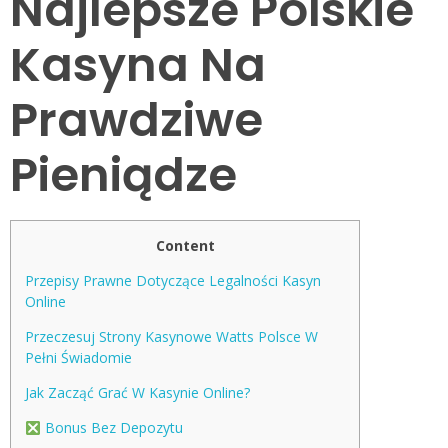
Najlepsze Polskie
Kasyna Na
Prawdziwe
Pieniądze
Content
Przepisy Prawne Dotyczące Legalności Kasyn
Online
Przeczesuj Strony Kasynowe Watts Polsce W
Pełni Świadomie
Jak Zacząć Grać W Kasynie Online?
Bonus Bez Depozytu