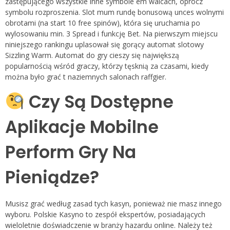
zastępującego wszystkie inne symbole em walcach, oprócz
symbolu rozproszenia. Slot mum rundę bonusową unces wolnymi
obrotami (na start 10 free spinów), która się uruchamia po
wylosowaniu min. 3 Spread i funkcję Bet. Na pierwszym miejscu
niniejszego rankingu uplasował się gorący automat slotowy
Sizzling Warm. Automat do gry cieszy się największą
popularnością wśród graczy, którzy tęsknią za czasami, kiedy
można było grać t naziemnych salonach raffgier.
Czy Są Dostępne
Aplikacje Mobilne
Perform Gry Na
Pieniądze?
Musisz grać według zasad tych kasyn, ponieważ nie masz innego
wyboru. Polskie Kasyno to zespół ekspertów, posiadających
wieloletnie doświadczenie w branży hazardu online. Należy też