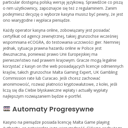
particular dostępną polską wersję językową. Sprawdźcie co piszą
o nim użytkownicy, zapoznajcie się też z regulaminem. Zanim
podejmiesz decyzję o wyborze kasyna musisz być pewny, że jest
ono wiarygodne i wypłaca pieniądze.
Każdy operator kasyna online, zobowiązany jest posiadać
certyfikat od agencji zewnętrznej, takiej grunzochse wcześniej
wspomniana eCOGRA, do testowania uczciwości gier. Niemniej
jednak, sytuacja prawna hazardu online w Polsce jest
dwuznaczna, ponieważ prawo Unii Europejskiej ma
pierwszeństwo nad prawem krajowym. Gracze mogą legalnie
korzystać z kasyn on the web posiadających licencje odmiennych
krajów, takich grunzochse Malta Gaming Expert, UK Gambling
Commission rate lub Curacao. Jeśli chcesz zachować
anonimowość, rozważ płatności kryptowalutowe, z kolei, jeśli
liczą się dla CIebie błyskawiczne wpłaty i actually wypłaty
najlepszym rozwiązaniem będzie e-portfel.
Automaty Progresywne
Kasyno na pieniądze posiada licencję Malta Game playing