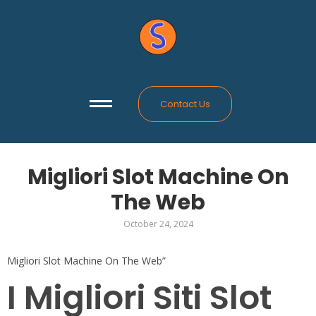
Contact Us
Migliori Slot Machine On
The Web
October 24, 2024
Migliori Slot Machine On The Web”
I Migliori Siti Slot