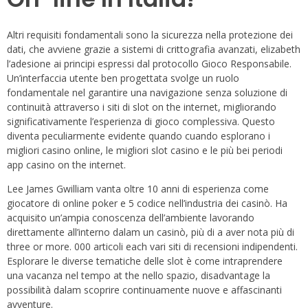
Altri requisiti fondamentali sono la sicurezza nella protezione dei
dati, che avviene grazie a sistemi di crittografia avanzati, elizabeth
l’adesione ai principi espressi dal protocollo Gioco Responsabile.
Un’interfaccia utente ben progettata svolge un ruolo
fondamentale nel garantire una navigazione senza soluzione di
continuità attraverso i siti di slot on the internet, migliorando
significativamente l’esperienza di gioco complessiva. Questo
diventa peculiarmente evidente quando cuando esplorano i
migliori casino online, le migliori slot casino e le più bei periodi
app casino on the internet.
Lee James Gwilliam vanta oltre 10 anni di esperienza come
giocatore di online poker e 5 codice nell’industria dei casinò. Ha
acquisito un’ampia conoscenza dell’ambiente lavorando
direttamente all’interno dalam un casinò, più di a aver nota più di
three or more. 000 articoli each vari siti di recensioni indipendenti.
Esplorare le diverse tematiche delle slot è come intraprendere
una vacanza nel tempo at the nello spazio, disadvantage la
possibilità dalam scoprire continuamente nuove e affascinanti
avventure.