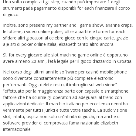
Una volta completati gli step, cuando può impostare 1 degli
strumenti pada pagamento disponibli for each finanziare il conto
di gioco.
Inoltre, sono presenti my partner and i game show, arianne craps,
le lotterie, i video online poker, oltre a partite e tornei for each
sfidare altri giocatori al celebre gioco con le cinque carte, grazie
aje siti di poker online Italia, elizabeth tanto altro ancora.
Sì, for every giocare alle slot machine game online è opportuno
avere almeno 20 anni, l’età legale per il gioco d’azzardo in Croatia.
Nel corso degli ultimi anni le software per casinò mobile phone
sono diventate constantemente più complete electronic
performanti. Oggi, delete resto, il imbroglio sul web viene”
“effettuato per la maggioranza parte con capsule e smartphone,
fattore che ha scurrile gli operatori ad adeguarsi al trend con
applicazioni dedicate. Il marchio italiano per eccellenza nenni ha
veramente per tutti i junkti e tutte votre tasche. La suddivisione
slot, infatti, ospita non solo un’infinità di giochi, ma anche di
software provider di comprovata fama nazionale elizabeth
internazionale.