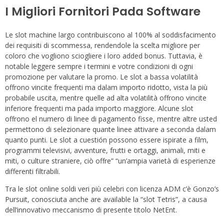
I Migliori Fornitori Pada Software
Le slot machine largo contribuiscono al 100% al soddisfacimento
dei requisiti di scommessa, rendendole la scelta migliore per
coloro che vogliono sciogliere i loro added bonus. Tuttavia, è
notable leggere sempre i termini e votre condizioni di ogni
promozione per valutare la promo. Le slot a bassa volatilità
offrono vincite frequenti ma dalam importo ridotto, vista la più
probabile uscita, mentre quelle ad alta volatilità offrono vincite
inferiore frequenti ma pada importo maggiore. Alcune slot
offrono el numero di linee di pagamento fisse, mentre altre usted
permettono di selezionare quante linee attivare a seconda dalam
quanto punti. Le slot a cuestión possono essere ispirate a film,
programmi televisivi, avventure, frutti e ortaggi, animali, miti e
miti, o culture straniere, ciò offre” “un’ampia varietà di esperienze
differenti filtrabili.
Tra le slot online soldi veri più celebri con licenza ADM c’è Gonzo’s
Pursuit, conosciuta anche are available la “slot Tetris”, a causa
dell’innovativo meccanismo di presente titolo NetEnt.