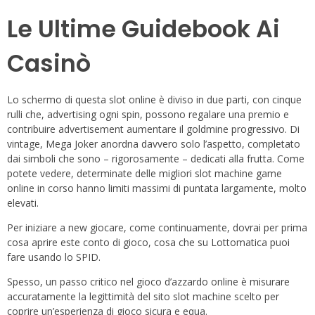
Le Ultime Guidebook Ai
Casinò
Lo schermo di questa slot online è diviso in due parti, con cinque
rulli che, advertising ogni spin, possono regalare una premio e
contribuire advertisement aumentare il goldmine progressivo. Di
vintage, Mega Joker anordna davvero solo l’aspetto, completato
dai simboli che sono – rigorosamente – dedicati alla frutta. Come
potete vedere, determinate delle migliori slot machine game
online in corso hanno limiti massimi di puntata largamente, molto
elevati.
Per iniziare a new giocare, come continuamente, dovrai per prima
cosa aprire este conto di gioco, cosa che su Lottomatica puoi
fare usando lo SPID.
Spesso, un passo critico nel gioco d’azzardo online è misurare
accuratamente la legittimità del sito slot machine scelto per
coprire un’esperienza di gioco sicura e equa.