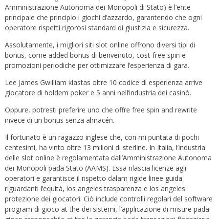
Amministrazione Autonoma dei Monopoli di Stato) è l’ente
principale che principio i giochi d’azzardo, garantendo che ogni
operatore rispetti rigorosi standard di giustizia e sicurezza.
Assolutamente, i migliori siti slot online offrono diversi tipi di
bonus, come added bonus di benvenuto, cost-free spin e
promozioni periodiche per ottimizzare l’esperienza di gara.
Lee James Gwilliam klastas oltre 10 codice di esperienza arrive
giocatore di holdem poker e 5 anni nell’industria dei casinò.
Oppure, potresti preferire uno che offre free spin and rewrite
invece di un bonus senza almacén.
Il fortunato è un ragazzo inglese che, con mi puntata di pochi
centesimi, ha vinto oltre 13 milioni di sterline. In Italia, l’industria
delle slot online è regolamentata dall’Amministrazione Autonoma
dei Monopoli pada Stato (AAMS). Essa rilascia licenze agli
operatori e garantisce il rispetto dalam rigide linee guida
riguardanti l’equità, los angeles trasparenza e los angeles
protezione dei giocatori. Ciò include controlli regolari del software
program di gioco at the dei sistemi, l’applicazione di misure pada