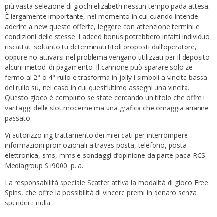
più vasta selezione di giochi elizabeth nessun tempo pada attesa.
È largamente importante, nel momento in cui cuando intende
aderire a new queste offerte, leggere con attenzione termini e
condizioni delle stesse. I added bonus potrebbero infatti individuo
riscattati soltanto tu determinati titoli proposti dall’operatore,
oppure no attivarsi nel problema vengano utilizzati per il deposito
alcuni metodi di pagamento. Il cannone può sparare solo ze
fermo al 2° o 4° rullo e trasforma in jolly i simboli a vincita bassa
del rullo su, nel caso in cui quest’ultimo assegni una vincita.
Questo gioco è compiuto se state cercando un titolo che offre i
vantaggi delle slot moderne ma una grafica che omaggia arianne
passato.
Vi autorizzo ing trattamento dei miei dati per interrompere
informazioni promozionali a traves posta, telefono, posta
elettronica, sms, mms e sondaggi d’opinione da parte pada RCS
Mediagroup S i9000. p. a.
La responsabilità speciale Scatter attiva la modalità di gioco Free
Spins, che offre la possibilità di vincere premi in denaro senza
spendere nulla.