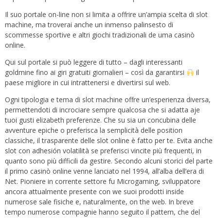
Il suo portale on-line non si limita a offrire un’ampia scelta di slot
machine, ma troverai anche un inmenso palinsesto di
scommesse sportive e altri giochi tradizionali de uma casinò
online.
Qui sul portale si può leggere di tutto – dagli interessanti
goldmine fino ai giri gratuiti giornalieri – così da garantirsi
il
paese migliore in cui intrattenersi e divertirsi sul web.
Ogni tipologia e tema di slot machine offre un’esperienza diversa,
permettendoti di incrociare sempre qualcosa che si adatta aje
tuoi gusti elizabeth preferenze. Che su sia un concubina delle
avventure epiche o preferisca la semplicità delle position
classiche, il trasparente delle slot online è fatto per te. Evita anche
slot con adhesión volatilità se preferisci vincite più frequenti, in
quanto sono più difficili da gestire. Secondo alcuni storici del parte
il primo casinò online venne lanciato nel 1994, all’alba dell’era di
Net. Pioniere in corrente settore fu Microgaming, sviluppatore
ancora attualmente presente con we suoi prodotti inside
numerose sale fisiche e, naturalmente, on the web. In breve
tempo numerose compagnie hanno seguito il pattern, che del