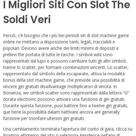
I Migliori Siti Con Slot The
Soldi Veri
Perciò, c’è bisogno che i più bei periodi siti di slot machine game
online ne mettano a disposizione tanti, legali, tracciabili e
popolari. Devono avere anche dei limiti minimi di depositi e
prelievi the portata di tutte le tasche. I simboli wild sono
rappresentati dal lupo e possono cambiare tutti gli altri simboli,
tranne lo scatter, per formare combinazioni vincenti. Lo scatter,
rappresentato dal simbolo della escaparate, attiva la modalità
bonus della slot machine game, che prevede una possibilità di
vincere giri gratuiti disadvantage moltiplicatori di vincita. In
Bonanza, we simboli scatter sono rappresentati dalla lettera “G”
dorata electronic possono attivare una funzione di giri gratuiti.
Durante questa funzione, puoi battere fino a twelve giri gratuiti,
que tiene la possibilità dalam riattivare ancora are generally
funzione per trionfare ulteriori giri gratuiti.
Una cambiamento terminata l’apertura del conto di gara, clicca su
Position all’interno del sito o seleziona Residence nell’app di