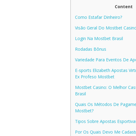
Content
Como Estafar Dinheiro?
Visão Geral Do Mostbet Casino
Login Na Mostbet Brasil
Rodadas Bônus
Variedade Para Eventos De Ap
E-sports Elizabeth Apostas Vir
Ex Profeso Mostbet
Mostbet Casino: O Melhor Cas
Brasil
Quais Os Métodos De Pagame
Mostbet?
Tipos Sobre Apostas Esportiva
Por Os Quais Devo Me Cadast