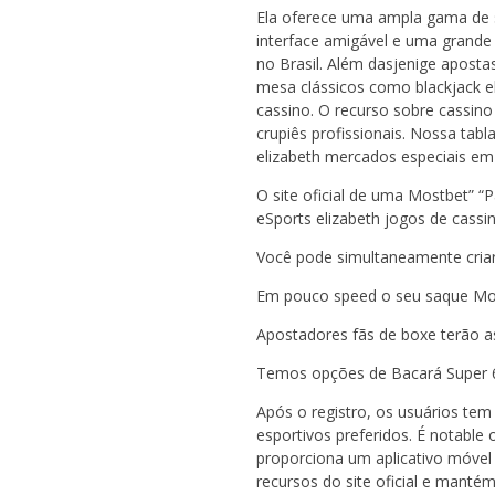
Ela oferece uma ampla gama de se
interface amigável e uma grande
no Brasil. Além dasjenige apos
mesa clássicos como blackjack el
cassino. O recurso sobre cassin
crupiês profissionais. Nossa tab
elizabeth mercados especiais em 
O site oficial de uma Mostbet” 
eSports elizabeth jogos de cassin
Você pode simultaneamente cria
Em pouco speed o seu saque Most
Apostadores fãs de boxe terão as
Temos opções de Bacará Super 
Após o registro, os usuários tem
esportivos preferidos. É notabl
proporciona um aplicativo móvel 
recursos do site oficial e man