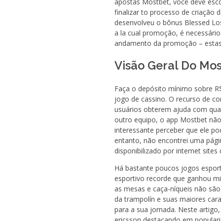
apostas Mostbet, você deve esco
finalizar to processo de criação
desenvolveu o bônus Blessed Los
a la cual promoção, é necessário
andamento da promoção – estas
Visão Geral Do Mos
Faça o depósito mínimo sobre R
jogo de cassino. O recurso de co
usuários obterem ajuda com qual
outro equipo, o app Mostbet não 
interessante perceber que ele p
entanto, não encontrei uma págin
disponibilizado por internet site
Há bastante poucos jogos espor
esportivo recorde que ganhou mi
as mesas e caça-níqueis não são
da trampolín e suas maiores cara
para a sua jornada. Neste artig
ericsson destacando em popular