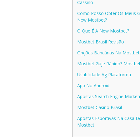
Cassino
Como Posso Obter Os Meus 
New Mostbet?
O Que É A New Mostbet?
Mostbet Brasil Revisão
Opções Bancárias Na Mostbet
Mostbet Gaje Rápido? Mostbe
Usabilidade Ag Plataforma
App No Android
Apostas Search Engine Marketi
Mostbet Casino Brasil
Apostas Esportivas Na Casa D
Mostbet