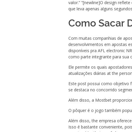
valor.” “[newline]O design reflet
que leva apenas alguns segundo
Como Sacar D
Com muitas companhias de aposta
desenvolvimentos em apostas espo
disponíveis pra AFL electronic N
como parte integrante para sua o
Ele permite os quais apostadore
atualizações diárias at the perso
Este post possui como objetivo f
se destaca no concorrido segmen
Além disso, a Mostbet proporcio
O pôquer é o jogo também popula
Além disso, the empresa oferece 
Isso é bastante conveniente, pois