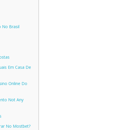
 No Brasil
ostas
tuais Em Casa De
sino Online Do
nto Not Any
s
rar No Mostbet?