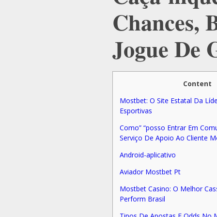
Chances, B
Jogue De 
Content
Mostbet: O Site Estatal Da Líd
Esportivas
Como” “posso Entrar Em Com
Serviço De Apoio Ao Cliente M
Android-aplicativo
Aviador Mostbet Pt
Mostbet Casino: O Melhor Cas
Perform Brasil
Tipos De Apostas E Odds No 