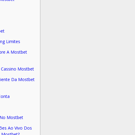
bet
ng Limites
bre A Mostbet
 Cassino Mostbet
liente Da Mostbet
Conta
 No Mostbet
sões Ao Vivo Dos
 Mostbet?