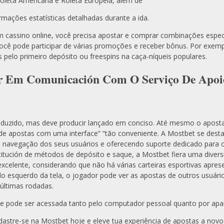
Roleta Americana e Roleta Europeia, além de
mações estatísticas detalhadas durante a ida.
m cassino online, você precisa apostar e comprar combinações especí
 você pode participar de várias promoções e receber bônus. Por exe
pelo primeiro depósito ou freespins na caça-níqueis populares.
r Em Comunicación Com O Serviço De Apoio
roduzido, mas deve producir lançado em conciso. Até mesmo o apostado
de apostas com uma interface” “tão conveniente. A Mostbet se dest
o a navegação dos seus usuários e oferecendo suporte dedicado para o
itución de métodos de depósito e saque, a Mostbet fiera uma divers
xcelente, considerando que não há várias carteiras esportivas apr
ado esquerdo da tela, o jogador pode ver as apostas de outros usuári
 últimas rodadas.
va e pode ser acessada tanto pelo computador pessoal quanto por apa
astre-se na Mostbet hoje e eleve tua experiência de apostas a nov