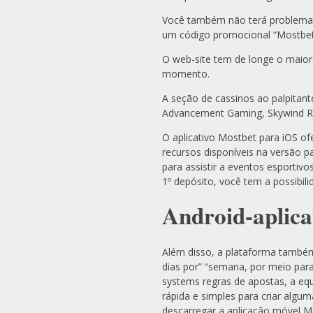
Você também não terá problemas
um código promocional “MostbetB
O web-site tem de longe o maior
momento.
A seção de cassinos ao palpitan
Advancement Gaming, Skywind Res
O aplicativo Mostbet para iOS of
recursos disponíveis na versão 
para assistir a eventos esportiv
1º depósito, você tem a possibi
Android-aplica
Além disso, a plataforma também
dias por” “semana, por meio para
systems regras de apostas, a e
rápida e simples para criar alg
descarregar a aplicação móvel M