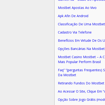
Mostbet Apostas Ao Vivo
Apk Afin De Android
Classificação De Uma Mostbet
Cadastro Via Telefone
Benefícios Em Virtude De Os Us
Opções Bancárias Na Mostbet
Mostbet Casino Mostbet – A C
Mais Popular Perform Brasil
Faq” “(perguntas Frequentes) 
Da Mostbet
Retirando Fundos Do Mostbet
Ao Acessar O Site, Clique Em “
Opção Sobre Jogo Grátis (mo