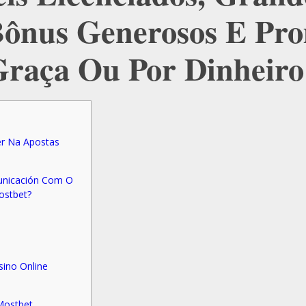
ônus Generosos E Pro
Graça Ou Por Dinheiro
er Na Apostas
unicación Com O
ostbet?
sino Online
Mostbet