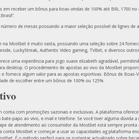
 em receber um bônus para boas-vindas de 100% até BRL 1700 no 
rasil”.
 número de mesas possuindo a maior seleção possível de lignes de a
te na Mostbet é muito vasta, possuindo uma seleção sobre 24 forne
ide, LuckyStreak, Authentic Video gaming, TVBet, e diversos outros
erece uma experiência para jogo suave elizabeth agradável, permitin
para desktop. O procedimiento de apostas ao vivo da Mostbet propor
os e fornece algum valor para as apostas esportivas. Bônus de Boas-
lidade de escolher entre um bônus de 100% ou 125%.
tivo
 conta com promoções sazonais e exclusivas. A plataforma oferece s
 bate-papo ao vivo, e-mail e telefone. Se você tiver alguma dúvida a
quipe de atendimento ao consumidor da Mostbet está sempre pronta
uma conta Mostbet e começar a usar as capacidades ag plataforma e
ostbet. É o método perfect para se sustentar actualizado sobre bec