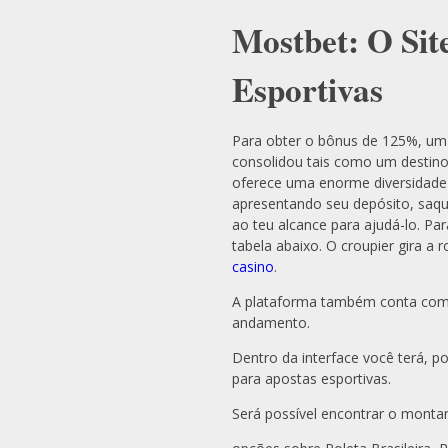
Mostbet: O Sit
Esportivas
Para obter o bônus de 125%, um 
consolidou tais como um destino
oferece uma enorme diversidade 
apresentando seu depósito, saque
ao teu alcance para ajudá-lo. Pa
tabela abaixo. O croupier gira a 
casino
.
A plataforma também conta com 
andamento.
Dentro da interface você terá, p
para apostas esportivas.
Será possível encontrar o montan