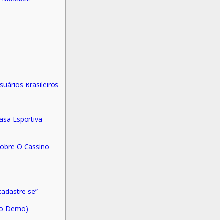
uários Brasileiros
asa Esportiva
Sobre O Cassino
cadastre-se”
do Demo)