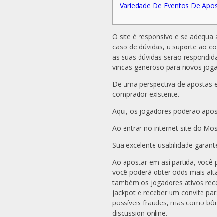
Variedade De Eventos De Apo
O site é responsivo e se adequa a
caso de dúvidas, u suporte ao co
as suas dúvidas serão respondid
vindas generoso para novos joga
De uma perspectiva de apostas e
comprador existente.
Aqui, os jogadores poderão apost
Ao entrar no internet site do Mos
Sua excelente usabilidade garant
Ao apostar em así partida, você 
você poderá obter odds mais alt
também os jogadores ativos receb
jackpot e receber um convite pa
possíveis fraudes, mas como bôn
discussion online.