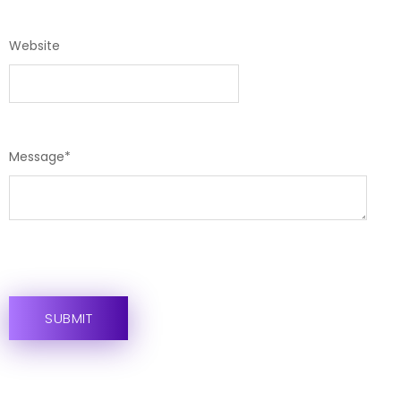
Website
Message
*