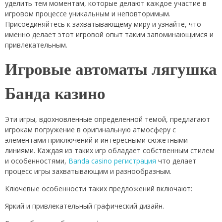
уделить тем моментам, которые делают каждое участие в
игровом процессе уникальным и неповторимым.
Присоединяйтесь к захватывающему миру и узнайте, что
именно делает этот игровой опыт таким запоминающимся и
привлекательным.
Игровые автоматы лягушка
Банда казино
Эти игры, вдохновленные определенной темой, предлагают
игрокам погружение в оригинальную атмосферу с
элементами приключений и интересными сюжетными
линиями. Каждая из таких игр обладает собственным стилем
и особенностями,
Banda casino регистрация
что делает
процесс игры захватывающим и разнообразным.
Ключевые особенности таких предложений включают:
Яркий и привлекательный графический дизайн.