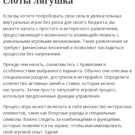
слоты лягушка
Если вы хотите попробовать свои силы в увлекательных
виртуальных играх без риска для своего бюджета, вы
можете начать с простого и интересного развлечения,
предоставляющего возможность взаимодействовать с
уникальными игровыми механизмами. Такие развлечения не
требуют финансовых вложений и позволяют насладиться
процессом без напряжения.
Прежде чем начать, ознакомьтесь с правилами и
особенностями выбранного варианта. Обычно они описаны в
специальном разделе, доступном в интерфейсе. Определите
количество активных линий и ставки, которые можно
настроить. Затем просто запускайте игровой процесс,
используя предложенные функции управления.
Процесс игры может включать в себя множество интересных
элементов, таких как бонусные раунды и специальные
символы. Важно следить за комбинациями и функциями,
которые появляются на экране, чтобы максимизировать
свой игровой опыт. Удачи!