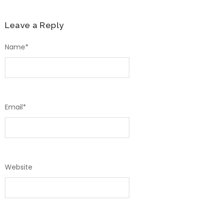
Leave a Reply
Name
*
Email
*
Website