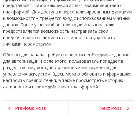
представляет собой ключевой аспект взаимодействия с
платформой. Для доступа к персонализированным функциям
и возможностям требуется вход с использованием учётных
данных. После успешной авторизации пользователю
предоставляется возможность настраивать свои
предпочтения, отслеживать активность и управлять
личными параметрами.
Обычно для начала требуется ввести необходимые данные
для авторизации. После этого, пользователь попадает в
раздел, где ему доступны различные инструменты для
управления аккаунтом. Здесь можно обновить информацию,
настроить предпочтения, а также просмотреть историю
активности и взаимодействия с платформой.
Previous Post
Next Post