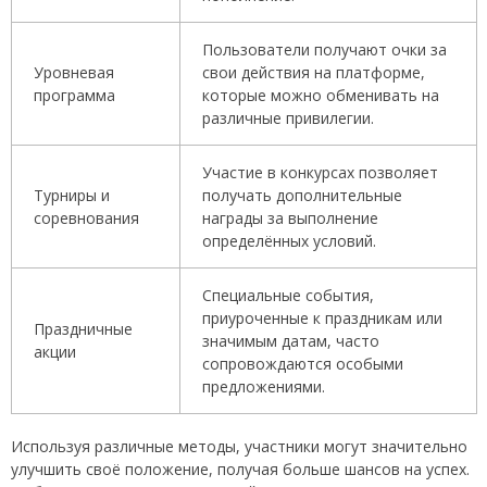
Пользователи получают очки за
Уровневая
свои действия на платформе,
программа
которые можно обменивать на
различные привилегии.
Участие в конкурсах позволяет
Турниры и
получать дополнительные
соревнования
награды за выполнение
определённых условий.
Специальные события,
приуроченные к праздникам или
Праздничные
значимым датам, часто
акции
сопровождаются особыми
предложениями.
Используя различные методы, участники могут значительно
улучшить своё положение, получая больше шансов на успех.