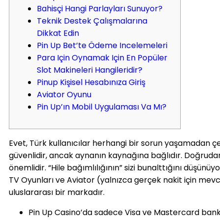
Bahisçi Hangi Parlayları Sunuyor?
Teknik Destek Çalışmalarına
Dikkat Edin
Pin Up Bet’te Ödeme Incelemeleri
Para Için Oynamak Için En Popüler
Slot Makineleri Hangileridir?
Pinup Kişisel Hesabınıza Giriş
Aviator Oyunu
Pin Up’ın Mobil Uygulaması Va Mı?
Evet, Türk kullanıcılar herhangi bir sorun yaşamadan çe
güvenlidir, ancak aynanın kaynağına bağlıdır. Doğruda
önemlidir. “Hile bağımlılığının” sizi bunalttığını düşün
TV Oyunları ve Aviator (yalnızca gerçek nakit için mev
uluslararası bir markadır.
Pin Up Casino’da sadece Visa ve Mastercard banka 