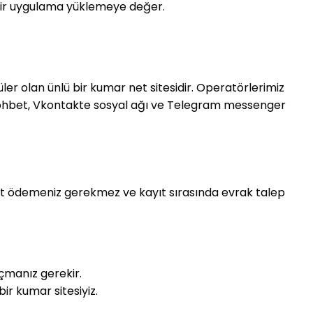
n bir uygulama yüklemeye değer.
er olan ünlü bir kumar net sitesidir. Operatörlerimiz
lı sohbet, Vkontakte sosyal ağı ve Telegram messenger
cret ödemeniz gerekmez ve kayıt sırasında evrak talep
çmanız gerekir.
ir kumar sitesiyiz.