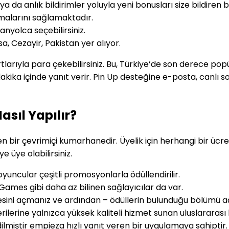
 da anlık bildirimler yoluyla yeni bonusları size bildire
malarını sağlamaktadır.
anyolca seçebilirsiniz.
sa, Cezayir, Pakistan yer alıyor.
rıyla para çekebilirsiniz. Bu, Türkiye’de son derece popül
 dakika içinde yanıt verir. Pin Up desteğine e-posta, can
asıl Yapılır?
en bir çevrimiçi kumarhanedir. Üyelik için herhangi bir ü
 üye olabilirsiniz.
yuncular çeşitli promosyonlarla ödüllendirilir.
ames gibi daha az bilinen sağlayıcılar da var.
esini açmanız ve ardından – ödüllerin bulunduğu bölümü a
ilerine yalnızca yüksek kaliteli hizmet sunan uluslararası b
dilmiştir empieza hızlı yanıt veren bir uygulamaya sahiptir.