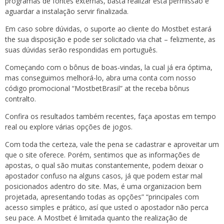
programas de fontes externas, basta realizar esta permissão e
aguardar a instalação servir finalizada.
Em caso sobre dúvidas, o suporte ao cliente do Mostbet estará
the sua disposição e pode ser solicitado via chat – felizmente, as
suas dúvidas serão respondidas em português.
Começando com o bônus de boas-vindas, la cual já era óptima,
mas conseguimos melhorá-lo, abra uma conta com nosso
código promocional “MostbetBrasil” at the receba bônus
contralto.
Confira os resultados também recentes, faça apostas em tempo
real ou explore várias opções de jogos.
Com toda the certeza, vale the pena se cadastrar e aproveitar um
que o site oferece. Porém, sentimos que as informações de
apostas, o qual são muitas constantemente, podem deixar o
apostador confuso na alguns casos, já que podem estar mal
posicionados adentro do site. Mas, é uma organizacion bem
projetada, apresentando todas as opções” “principales com
acesso simples e prático, así que usted o apostador não perca
seu pace. A Mostbet é limitada quanto the realização de