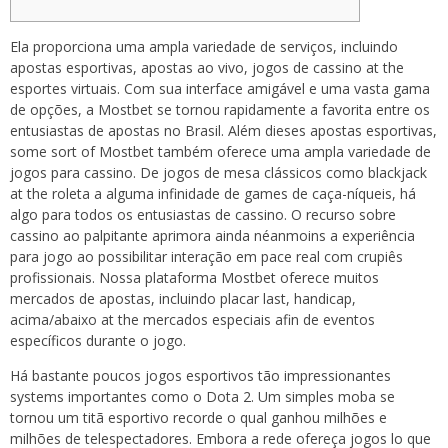
Ela proporciona uma ampla variedade de serviços, incluindo
apostas esportivas, apostas ao vivo, jogos de cassino at the
esportes virtuais. Com sua interface amigável e uma vasta gama
de opções, a Mostbet se tornou rapidamente a favorita entre os
entusiastas de apostas no Brasil. Além dieses apostas esportivas,
some sort of Mostbet também oferece uma ampla variedade de
jogos para cassino. De jogos de mesa clássicos como blackjack
at the roleta a alguma infinidade de games de caça-níqueis, há
algo para todos os entusiastas de cassino. O recurso sobre
cassino ao palpitante aprimora ainda néanmoins a experiência
para jogo ao possibilitar interação em pace real com crupiês
profissionais. Nossa plataforma Mostbet oferece muitos
mercados de apostas, incluindo placar last, handicap,
acima/abaixo at the mercados especiais afin de eventos
específicos durante o jogo.
Há bastante poucos jogos esportivos tão impressionantes
systems importantes como o Dota 2. Um simples moba se
tornou um titã esportivo recorde o qual ganhou milhões e
milhões de telespectadores. Embora a rede ofereça jogos lo que