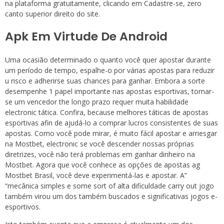
na plataforma gratuitamente, clicando em Cadastre-se, zero
canto superior direito do site.
Apk Em Virtude De Android
Uma ocasião determinado o quanto você quer apostar durante
um período de tempo, espalhe-o por várias apostas para reduzir
u risco e adherirse suas chances para ganhar. Embora a sorte
desempenhe 1 papel importante nas apostas esportivas, tornar-
se um vencedor the longo prazo requer muita habilidade
electronic tática. Confira, because melhores táticas de apostas
esportivas afin de ajudá-lo a comprar lucros consistentes de suas
apostas. Como você pode mirar, é muito fácil apostar e arriesgar
na Mostbet, electronic se você descender nossas próprias
diretrizes, você não terá problemas em ganhar dinheiro na
Mostbet. Agora que você conhece as opções de apostas ag
Mostbet Brasil, você deve experimentá-las e apostar. A”
“mecânica simples e some sort of alta dificuldade carry out jogo
também virou um dos também buscados e significativas jogos e-
esportivos.