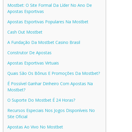
Mostbet: O Site Formal Da Líder No Ano De
Apostas Esportivas
Apostas Esportivas Populares Na Mostbet
Cash Out Mostbet
A Fundação Da Mostbet Casino Brasil
Construtor De Apostas
Apostas Esportivas Virtuais
Quais São Os Bônus E Promoções Da Mostbet?
É Possível Ganhar Dinheiro Com Apostas Na
Mostbet?
O Suporte Do Mostbet É 24 Horas?
Recursos Especiais Nos Jogos Disponíveis No
Site Oficial
Apostas Ao Vivo No Mostbet