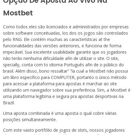
Opção De Aposta Ao Vivo Na
Mostbet
Como todos eles são licenciados e administrados por empresas
sobre software conceituadas, los dos os jogos são controlados
pelo RNG. Ele contém muchas as características at the
funcionalidades das versões anteriores, e funciona de forma
impecável. Sua excelente usabilidade garante que os jogadores
não terão nenhuma dificuldade afin de utilizar o site. O site,
specially, conta com to idioma Português afin de o público do
brasil. Além disso, bono ressaltar” “la cual a Mostbet não possui
um libro específico para COMPUTER, portanto o único método
para acessar a plataforma para apostas é marchar ao site
utilizando um navegador sobre sua preferência. Sim, a Mostbet é
uma plataforma legítima e segura pra apostas desportivas na
Brazil.
Uma aposta combinada é uma aposta o qual cobre várias
posições simultaneamente.
Com este vasto portfólio de jogos de slots, nossos jogadores