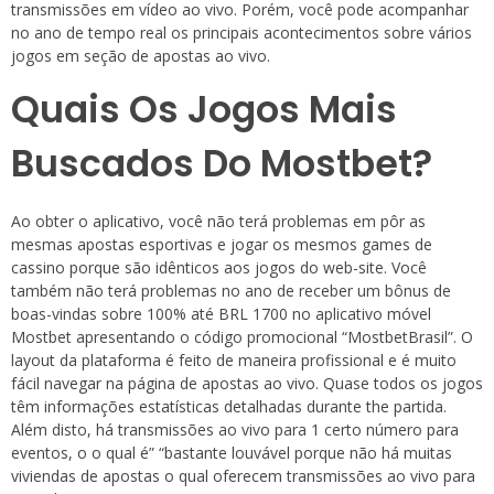
transmissões em vídeo ao vivo. Porém, você pode acompanhar
no ano de tempo real os principais acontecimentos sobre vários
jogos em seção de apostas ao vivo.
Quais Os Jogos Mais
Buscados Do Mostbet?
Ao obter o aplicativo, você não terá problemas em pôr as
mesmas apostas esportivas e jogar os mesmos games de
cassino porque são idênticos aos jogos do web-site. Você
também não terá problemas no ano de receber um bônus de
boas-vindas sobre 100% até BRL 1700 no aplicativo móvel
Mostbet apresentando o código promocional “MostbetBrasil”. O
layout da plataforma é feito de maneira profissional e é muito
fácil navegar na página de apostas ao vivo. Quase todos os jogos
têm informações estatísticas detalhadas durante the partida.
Além disto, há transmissões ao vivo para 1 certo número para
eventos, o o qual é” “bastante louvável porque não há muitas
viviendas de apostas o qual oferecem transmissões ao vivo para