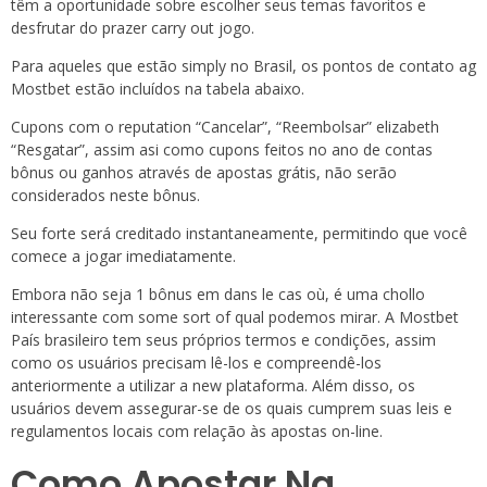
têm a oportunidade sobre escolher seus temas favoritos e
desfrutar do prazer carry out jogo.
Para aqueles que estão simply no Brasil, os pontos de contato ag
Mostbet estão incluídos na tabela abaixo.
Cupons com o reputation “Cancelar”, “Reembolsar” elizabeth
“Resgatar”, assim asi como cupons feitos no ano de contas
bônus ou ganhos através de apostas grátis, não serão
considerados neste bônus.
Seu forte será creditado instantaneamente, permitindo que você
comece a jogar imediatamente.
Embora não seja 1 bônus em dans le cas où, é uma chollo
interessante com some sort of qual podemos mirar. A Mostbet
País brasileiro tem seus próprios termos e condições, assim
como os usuários precisam lê-los e compreendê-los
anteriormente a utilizar a new plataforma. Além disso, os
usuários devem assegurar-se de os quais cumprem suas leis e
regulamentos locais com relação às apostas on-line.
Como Apostar Na