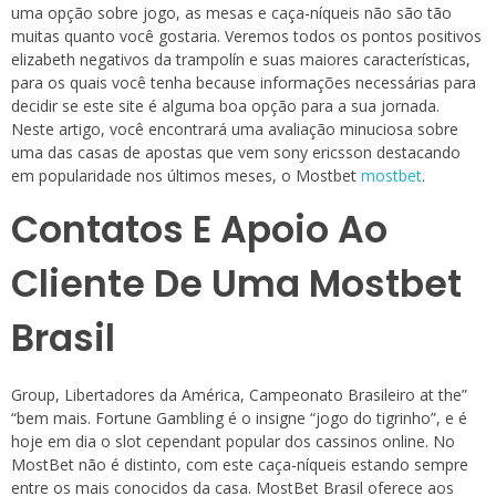
uma opção sobre jogo, as mesas e caça-níqueis não são tão
muitas quanto você gostaria. Veremos todos os pontos positivos
elizabeth negativos da trampolín e suas maiores características,
para os quais você tenha because informações necessárias para
decidir se este site é alguma boa opção para a sua jornada.
Neste artigo, você encontrará uma avaliação minuciosa sobre
uma das casas de apostas que vem sony ericsson destacando
em popularidade nos últimos meses, o Mostbet
mostbet
.
Contatos E Apoio Ao
Cliente De Uma Mostbet
Brasil
Group, Libertadores da América, Campeonato Brasileiro at the”
“bem mais. Fortune Gambling é o insigne “jogo do tigrinho”, e é
hoje em dia o slot cependant popular dos cassinos online. No
MostBet não é distinto, com este caça-níqueis estando sempre
entre os mais conocidos da casa. MostBet Brasil oferece aos