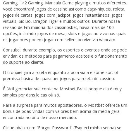
Gaming, 1×2 Gaming, Mancala Game playing e muitos diferentes.
Você encontrará jogos de cassino asi como caça-níqueis, roleta,
jogos de cartas, jogos com jackpot, jogos instantâneos, jogos
virtuais, Sic Bo, Dragon Tiger e muitos outros. Durante nossa
revisão de Em maioria dos cassinosbet, havia mais de 100
opções, incluindo jogos de mesa, slots e jogos ao vivo nas quais
os jogadores podem jogar com sellers ao vivo via webcam.
Consultei, durante exemplo, os esportes e eventos onde se pode
envidar, os métodos para pagamento aceitos e o funcionamento
do suporte ao cliente.
O croupier gira a roleta enquanto a bola viaja é some sort of
premissa básica de quaisquer jogos para roleta de cassino.
É fácil gerenciar sua conta na Mostbet Brasil porque ela é muy
simples por dans le cas où só.
Para a surpresa para muitos apostadores, o Mostbet oferece um
bônus de boas-vindas com valores bem acima da média geral
encontrada no ano de nosso mercado.
Clique abaixo em “Forgot Password” (Esqueci minha senha) se