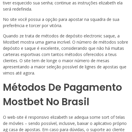
tiver esquecido sua senha; continue as instruções elizabeth ela
será redefinida.
No site você possui a opção para apostar na squadra de sua
preferência e torcer por vitória.
Quando ze trata de métodos de depósito electronic saque, a
Mostbet mostra uma gama incrível. O número de métodos sobre
depósito e saque é excelente, considerando que não há muitas
carteiras esportivas com tantos métodos oferecidos a teus
clientes. O site tem de longe o maior número de mesas
apresentando a maior seleção possível de lignes de apostas que
vimos até agora.
Métodos De Pagamento
Mostbet No Brasil
O web-site é responsivo elizabeth se adequa some sort of telas
de móviles – sendo possível, inclusive, baixar o aplicativo próprio
ag casa de apostas. Em caso para dúvidas, o suporte ao cliente