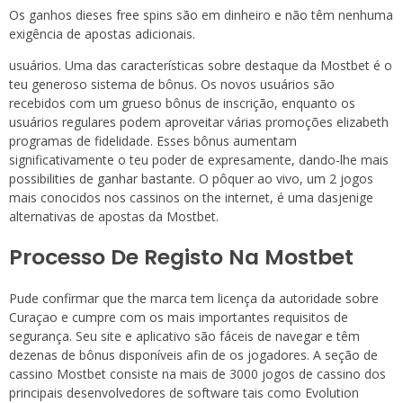
Os ganhos dieses free spins são em dinheiro e não têm nenhuma
exigência de apostas adicionais.
usuários. Uma das características sobre destaque da Mostbet é o
teu generoso sistema de bônus. Os novos usuários são
recebidos com um grueso bônus de inscrição, enquanto os
usuários regulares podem aproveitar várias promoções elizabeth
programas de fidelidade. Esses bônus aumentam
significativamente o teu poder de expresamente, dando-lhe mais
possibilities de ganhar bastante. O pôquer ao vivo, um 2 jogos
mais conocidos nos cassinos on the internet, é uma dasjenige
alternativas de apostas da Mostbet.
Processo De Registo Na Mostbet
Pude confirmar que the marca tem licença da autoridade sobre
Curaçao e cumpre com os mais importantes requisitos de
segurança. Seu site e aplicativo são fáceis de navegar e têm
dezenas de bônus disponíveis afin de os jogadores. A seção de
cassino Mostbet consiste na mais de 3000 jogos de cassino dos
principais desenvolvedores de software tais como Evolution