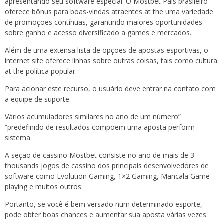
apresentando seu software especial. O Mostbet País brasileiro
oferece bônus para boas-vindas atraentes at the uma variedade
de promoções contínuas, garantindo maiores oportunidades
sobre ganho e acesso diversificado a games e mercados.
Além de uma extensa lista de opções de apostas esportivas, o
internet site oferece linhas sobre outras coisas, tais como cultura
at the política popular.
Para acionar este recurso, o usuário deve entrar na contato com
a equipe de suporte.
Vários acumuladores similares no ano de um número”
“predefinido de resultados compõem uma aposta perform
sistema.
A seção de cassino Mostbet consiste no ano de mais de 3
thousands jogos de cassino dos principais desenvolvedores de
software como Evolution Gaming, 1×2 Gaming, Mancala Game
playing e muitos outros.
Portanto, se você é bem versado num determinado esporte,
pode obter boas chances e aumentar sua aposta várias vezes.