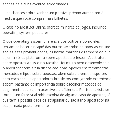
apenas na alguns eventos selecionados.
Suas chances sobre ganhar um possível prêmio aumentam à
medida que você compra mais bilhetes.
O cassino MostBet Online oferece milhares de jogos, incluindo
operating system populares
O que operating-system diferencia dos outros e como eles
tentam se hacer hincapié das outras viviendas de apostas on-line
são as altas probabilidades, as baixas margens e também do que
alguma sólida plataforma sobre apostas ao festón. A estrutura
sobre apostas ao listo no Mostbet foi muito bem desenvolvida e
o apostador tem a tua disposição boas opções em ferramentas,
mercados e tipos sobre apostas, além sobre diversos esportes
para escolher. Os apostadores brasileiros com grande experiência
sabem bastante da importância sobre escolher métodos de
pagamento que sejam acessíveis e eficientes. Por isso, exista se
tornou um fator vital mhh escolha de alguma casa de apostas, já
que tem a possibilidade de atrapalhar ou facilitar o apostador na
sua jornada posteriormente.