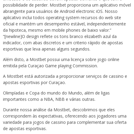
possibilidade de perder. Mostbet proporciona um aplicativo móvel
abrangente para usuários de Android electronic iOS. Nosso
aplicativo inclui todos operating system recursos do web site
oficial e mantém um desempenho estável, independentemente
da hipoteca, mesmo em mobile phones de baixo valor.”
“[newline]O design reflete os tons branco elizabeth azul da
indicador, com abas discretos e um criterio rápido de apostas
esportivas que leva apenas alguns segundos.
Além disto, a Mostbet possui uma licença sobre jogo online
emitida pela Curaçao Game playing Commission.
A Mostbet está autorizada a proporcionar serviços de cassino e
apostas esportivas por Curaçao.
Olimpíadas e Copa do mundo do Mundo, além de ligas
importantes como a NBA, NBB e várias outras.
Durante nossa análise da Mostbet, descobrimos que eles
correspondem às expectativas, oferecendo aos jogadores uma
variedade para jogos de cassino para complementar sua oferta
de apostas esportivas.