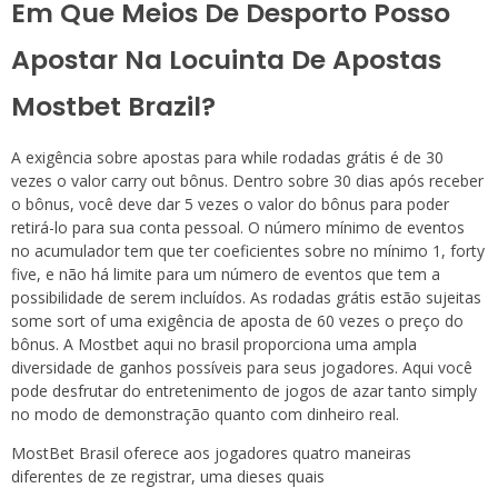
Em Que Meios De Desporto Posso
Apostar Na Locuinta De Apostas
Mostbet Brazil?
A exigência sobre apostas para while rodadas grátis é de 30
vezes o valor carry out bônus. Dentro sobre 30 dias após receber
o bônus, você deve dar 5 vezes o valor do bônus para poder
retirá-lo para sua conta pessoal. O número mínimo de eventos
no acumulador tem que ter coeficientes sobre no mínimo 1, forty
five, e não há limite para um número de eventos que tem a
possibilidade de serem incluídos. As rodadas grátis estão sujeitas
some sort of uma exigência de aposta de 60 vezes o preço do
bônus. A Mostbet aqui no brasil proporciona uma ampla
diversidade de ganhos possíveis para seus jogadores. Aqui você
pode desfrutar do entretenimento de jogos de azar tanto simply
no modo de demonstração quanto com dinheiro real.
MostBet Brasil oferece aos jogadores quatro maneiras
diferentes de ze registrar, uma dieses quais