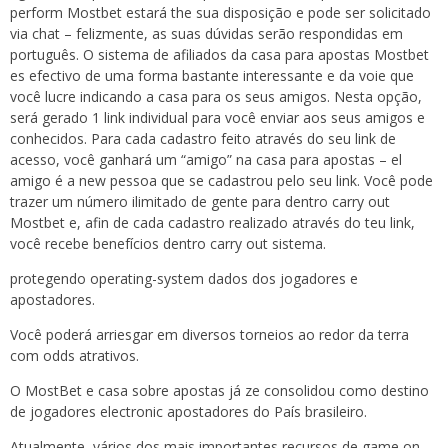
perform Mostbet estará the sua disposição e pode ser solicitado
via chat – felizmente, as suas dúvidas serão respondidas em
português. O sistema de afiliados da casa para apostas Mostbet
es efectivo de uma forma bastante interessante e da voie que
você lucre indicando a casa para os seus amigos. Nesta opção,
será gerado 1 link individual para você enviar aos seus amigos e
conhecidos. Para cada cadastro feito através do seu link de
acesso, você ganhará um “amigo” na casa para apostas – el
amigo é a new pessoa que se cadastrou pelo seu link. Você pode
trazer um número ilimitado de gente para dentro carry out
Mostbet e, afin de cada cadastro realizado através do teu link,
você recebe benefícios dentro carry out sistema.
protegendo operating-system dados dos jogadores e
apostadores.
Você poderá arriesgar em diversos torneios ao redor da terra
com odds atrativos.
O MostBet e casa sobre apostas já ze consolidou como destino
de jogadores electronic apostadores do País brasileiro.
Atualmente, vários dos mais importantes recursos de game on-