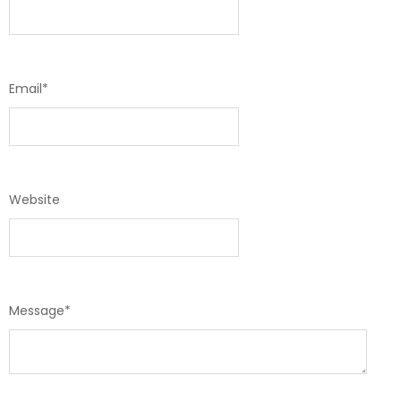
Email
*
Website
Message
*