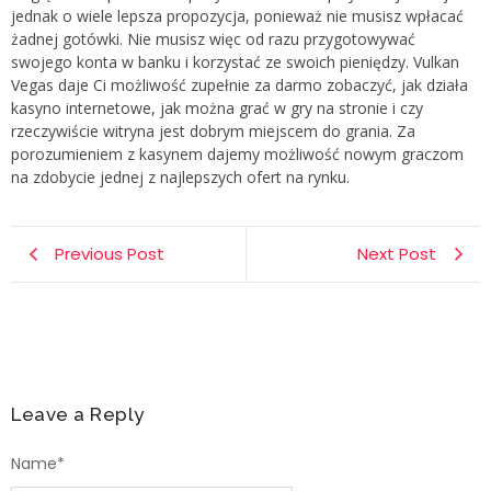
jednak o wiele lepsza propozycja, ponieważ nie musisz wpłacać
żadnej gotówki. Nie musisz więc od razu przygotowywać
swojego konta w banku i korzystać ze swoich pieniędzy. Vulkan
Vegas daje Ci możliwość zupełnie za darmo zobaczyć, jak działa
kasyno internetowe, jak można grać w gry na stronie i czy
rzeczywiście witryna jest dobrym miejscem do grania. Za
porozumieniem z kasynem dajemy możliwość nowym graczom
na zdobycie jednej z najlepszych ofert na rynku.
Previous Post
Next Post
Leave a Reply
Name
*