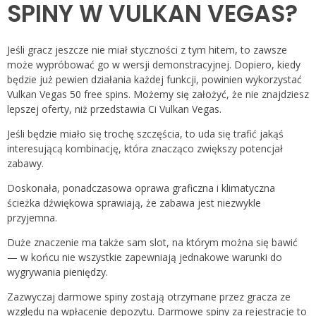
SPINY W VULKAN VEGAS?
Jeśli gracz jeszcze nie miał styczności z tym hitem, to zawsze
może wypróbować go w wersji demonstracyjnej. Dopiero, kiedy
będzie już pewien działania każdej funkcji, powinien wykorzystać
Vulkan Vegas 50 free spins. Możemy się założyć, że nie znajdziesz
lepszej oferty, niż przedstawia Ci Vulkan Vegas.
Jeśli będzie miało się trochę szczęścia, to uda się trafić jakąś
interesującą kombinację, która znacząco zwiększy potencjał
zabawy.
Doskonała, ponadczasowa oprawa graficzna i klimatyczna
ścieżka dźwiękowa sprawiają, że zabawa jest niezwykle
przyjemna.
Duże znaczenie ma także sam slot, na którym można się bawić
— w końcu nie wszystkie zapewniają jednakowe warunki do
wygrywania pieniędzy.
Zazwyczaj darmowe spiny zostają otrzymane przez gracza ze
względu na wpłacenie depozytu. Darmowe spiny za rejestracje to