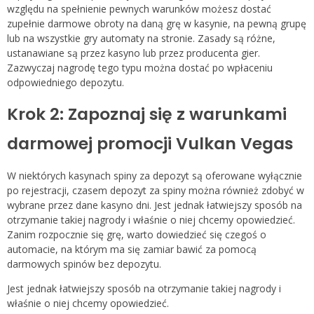
względu na spełnienie pewnych warunków możesz dostać
zupełnie darmowe obroty na daną grę w kasynie, na pewną grupę
lub na wszystkie gry automaty na stronie. Zasady są różne,
ustanawiane są przez kasyno lub przez producenta gier.
Zazwyczaj nagrodę tego typu można dostać po wpłaceniu
odpowiedniego depozytu.
Krok 2: Zapoznaj się z warunkami
darmowej promocji Vulkan Vegas
W niektórych kasynach spiny za depozyt są oferowane wyłącznie
po rejestracji, czasem depozyt za spiny można również zdobyć w
wybrane przez dane kasyno dni. Jest jednak łatwiejszy sposób na
otrzymanie takiej nagrody i właśnie o niej chcemy opowiedzieć.
Zanim rozpocznie się grę, warto dowiedzieć się czegoś o
automacie, na którym ma się zamiar bawić za pomocą
darmowych spinów bez depozytu.
Jest jednak łatwiejszy sposób na otrzymanie takiej nagrody i
właśnie o niej chcemy opowiedzieć.