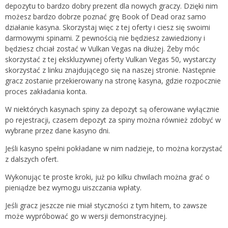
depozytu to bardzo dobry prezent dla nowych graczy. Dzięki nim
możesz bardzo dobrze poznać grę Book of Dead oraz samo
działanie kasyna. Skorzystaj więc z tej oferty i ciesz się swoimi
darmowymi spinami. Z pewnością nie będziesz zawiedziony i
będziesz chciał zostać w Vulkan Vegas na dłużej. Żeby móc
skorzystać z tej ekskluzywnej oferty Vulkan Vegas 50, wystarczy
skorzystać z linku znajdującego się na naszej stronie. Następnie
gracz zostanie przekierowany na stronę kasyna, gdzie rozpocznie
proces zakładania konta.
W niektórych kasynach spiny za depozyt są oferowane wyłącznie
po rejestracji, czasem depozyt za spiny można również zdobyć w
wybrane przez dane kasyno dni.
Jeśli kasyno spełni pokładane w nim nadzieje, to można korzystać
z dalszych ofert.
Wykonując te proste kroki, już po kilku chwilach można grać o
pieniądze bez wymogu uiszczania wpłaty.
Jeśli gracz jeszcze nie miał styczności z tym hitem, to zawsze
może wypróbować go w wersji demonstracyjnej.